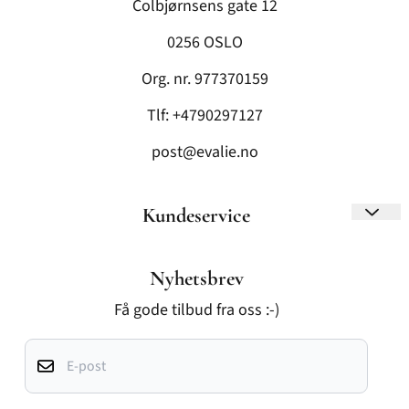
håndverk med moderne design. Alle plagg blir
Colbjørnsens gate 12
skreddersydd etter mål og personlige valg. Eva Lie,
0256 OSLO
en erfaren klesdesigner og håndverker, har i over 30
år jobbet med folkedrakter og bunader, og har blant
Org. nr. 977370159
annet utviklet Oslo bunaden Jubileumsdrakten for
Tlf:
+4790297127
Oslo, i samarbeid med Oslo kommune.
post@evalie.no
© 2026 EVA LIE DESIGN AS - Powered by Mystore.no
Kundeservice
Om oss
Nyhetsbrev
Kontakt oss
Få gode tilbud fra oss :-)
Gavekort
E-post