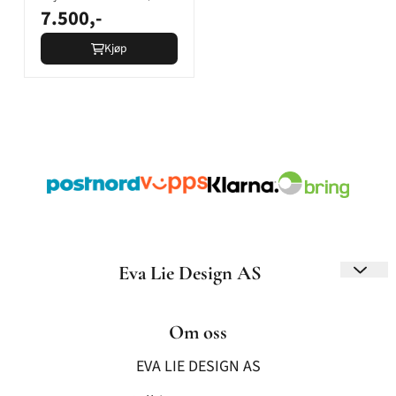
7.500,-
med ...
Kjøp
Eva Lie Design AS
Eva Lie Design er en norsk, familiedrevet
håndverksbedrift som spesialiserer seg på
Om oss
eksklusive festdrakter og bunader. Med fokus på
EVA LIE DESIGN AS
kvalitet og individualitet kombineres tradisjonelt