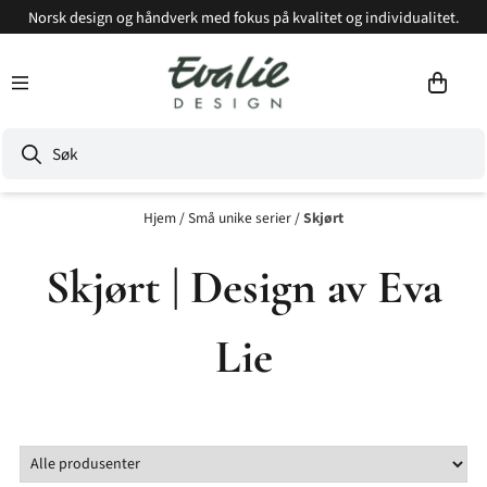
Norsk design og håndverk med fokus på kvalitet og individualitet.
Hopp til innhold
Hjem
/
Små unike serier
/
Skjørt
Skjørt | Design av Eva
Lie