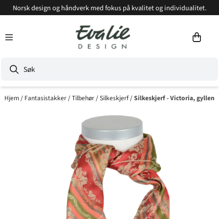
Norsk design og håndverk med fokus på kvalitet og individualitet.
Hopp til innhold
Hjem
/
Fantasistakker
/
Tilbehør
/
Silkeskjerf
/
Silkeskjerf - Victoria, gyllen