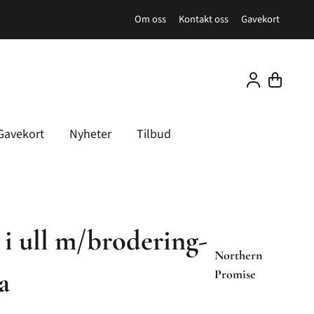
Om oss
Kontakt oss
Gavekort
Gavekort
Nyheter
Tilbud
 i ull m/brodering-
Northern
la
Promise