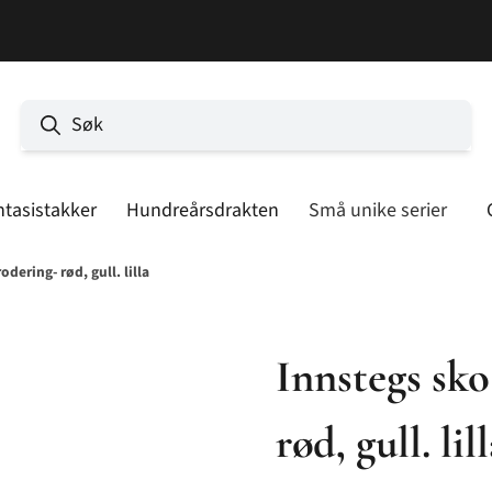
ntasistakker
Hundreårsdrakten
Små unike serier
odering- rød, gull. lilla
Innstegs sko
rød, gull. lil