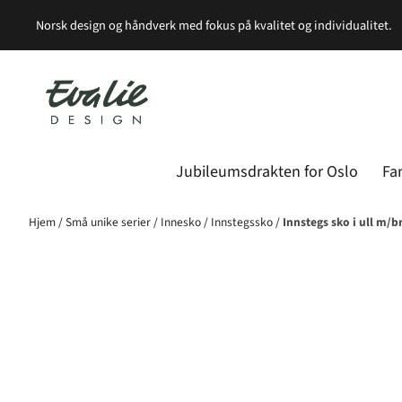
Hopp til innhold
Norsk design og håndverk med fokus på kvalitet og individualitet.
Jubileumsdrakten for Oslo
Fa
Hjem
/
Små unike serier
/
Innesko
/
Innstegssko
/
Innstegs sko i ull m/br