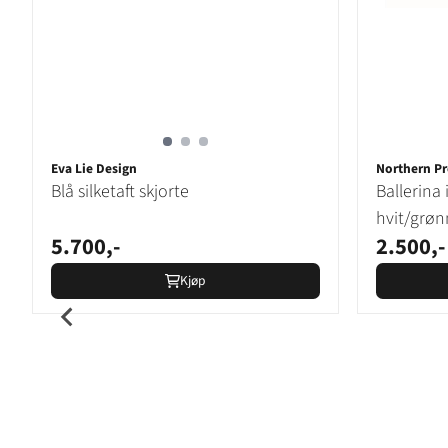
Eva Lie Design
Northern P
Blå silketaft skjorte
Ballerina 
hvit/grøn
5.700,-
2.500,-
Kjøp