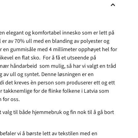
en elegant og komfortabel innesko som er lett på
il er av 70% ull med en blanding av polyester og
ar en gummisåle med 4 millimeter opphøyet hel for
kevel en flat sko. For å få et utseende på
 nær håndarbeid som mulig, så har vi valgt en tråd
 av ull og syntet. Denne løsningen er en
di det kreves èn person som produserer ett og ett
r takknemlige for de flinke folkene i Latvia som
n for oss.
t valg til både hjemmebruk og fin nok til å gå bort
efaler vi å børste lett av tekstilen med en