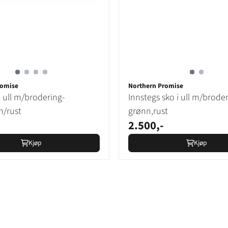
romise
Northern Promise
i ull m/brodering-
Innstegs sko i ull m/broder
n/rust
grønn,rust
2.500,-
Kjøp
Kjøp